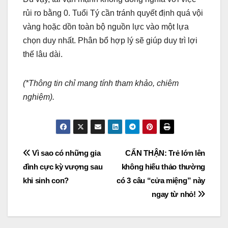
rủi ro bằng 0. Tuổi Tý cần tránh quyết định quá vội
vàng hoặc dồn toàn bộ nguồn lực vào một lựa
chọn duy nhất. Phân bổ hợp lý sẽ giúp duy trì lợi
thế lâu dài.
(*Thông tin chỉ mang tính tham khảo, chiêm
nghiệm).
Post
Vì sao có những gia
CẨN THẬN: Trẻ lớn lên
đình cực kỳ vượng sau
không hiếu thảo thường
navigation
khi sinh con?
có 3 câu “cửa miệng” này
ngay từ nhỏ!