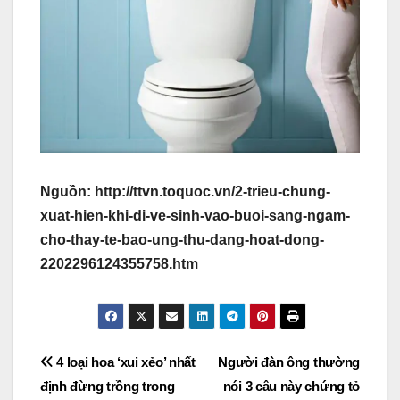
Nguồn: http://ttvn.toquoc.vn/2-trieu-chung-
xuat-hien-khi-di-ve-sinh-vao-buoi-sang-ngam-
cho-thay-te-bao-ung-thu-dang-hoat-dong-
2202296124355758.htm
Post
4 loại hoa ‘xui xẻo’ nhất
Người đàn ông thường
định đừng trồng trong
nói 3 câu này chứng tỏ