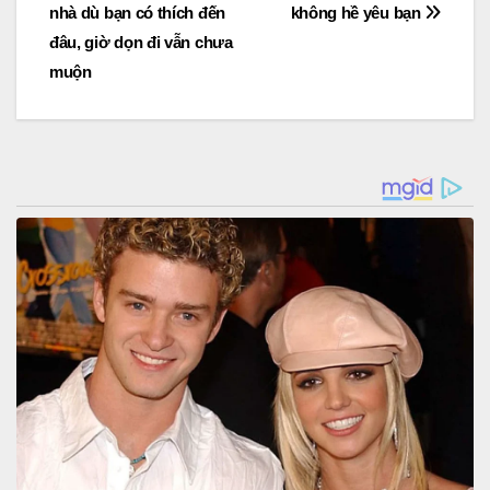
navigation
nhà dù bạn có thích đến
không hề yêu bạn
đâu, giờ dọn đi vẫn chưa
muộn