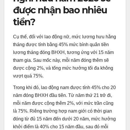
được nhận bao nhiêu
tiền?
Cụ thể, đối với lao động nữ, mức lương hưu hằng
tháng được tính bằng 45% mức bình quân tiền
lương tháng đóng BHXH, tương ứng với 15 năm
tham gia. Sau mốc này, mỗi năm đóng thêm sẽ
được cộng 2%, và tổng mức hưởng tối đa không
vượt quá 75%.
Trong khi đó, lao động nam được tính 45% cho 20
năm đóng BHXH đầu tiên. Từ năm thứ 21 trở đi,
mỗi năm được cộng thêm 2%, với mức trần cũng
là 75%. Riêng trường hợp nam giới có thời gian
đóng từ đủ 15 năm đến dưới 20 năm, mức hưởng
khởi điểm là 40% cho 15 năm đầu, sau đó mỗi