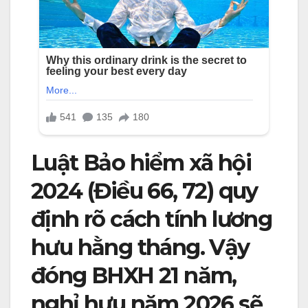
Luật Bảo hiểm xã hội
2024 (Điều 66, 72) quy
định rõ cách tính lương
hưu hằng tháng. Vậy
đóng BHXH 21 năm,
nghỉ hưu năm 2026 sẽ