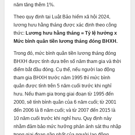
năm tăng thêm 1%.
Theo quy định tại Luật Bảo hiểm xã hội 2024,
lương hưu hằng tháng được xác định theo công
thức:
Lương hưu hằng tháng = Tỷ lệ hưởng x
Mức bình quân tiền lương tháng đóng BHXH.
Trong đó, mức bình quân tiền lương tháng đóng
BHXH được tính dựa trên số năm tham gia và thời
điểm bắt đầu đóng. Cụ thể, nếu người lao động
tham gia BHXH trước năm 1995 thì mức bình
quân được tính trên 5 năm cuối trước khi nghỉ
hưu. Nếu tham gia trong giai đoạn từ 1995 đến
2000, sẽ tính bình quân của 6 năm cuối; từ 2001
đến 2006 là 8 năm cuối; và từ 2007 đến 2015 là
10 năm cuối trước khi nghỉ hưu. Quy định này
nhằm đảm bảo mức hưởng phản ánh sát thu nhập
trong giai đoạn gần nhất của người lao động.