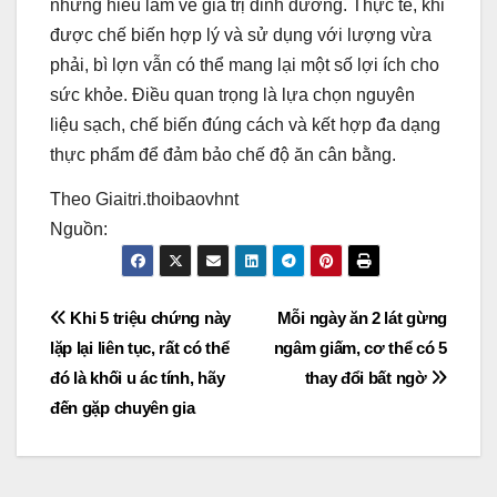
những hiểu lầm về giá trị dinh dưỡng. Thực tế, khi
được chế biến hợp lý và sử dụng với lượng vừa
phải, bì lợn vẫn có thể mang lại một số lợi ích cho
sức khỏe. Điều quan trọng là lựa chọn nguyên
liệu sạch, chế biến đúng cách và kết hợp đa dạng
thực phẩm để đảm bảo chế độ ăn cân bằng.
Theo Giaitri.thoibaovhnt
Nguồn:
Post
Khi 5 triệu chứng này
Mỗi ngày ăn 2 lát gừng
lặp lại liên tục, rất có thể
ngâm giấm, cơ thể có 5
navigation
đó là khối u ác tính, hãy
thay đổi bất ngờ
đến gặp chuyên gia