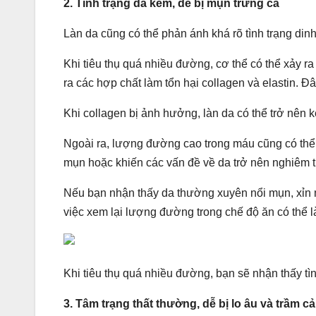
2. Tình trạng da kém, dễ bị mụn trứng cá
Làn da cũng có thể phản ánh khá rõ tình trạng din
Khi tiêu thụ quá nhiều đường, cơ thể có thể xảy ra 
ra các hợp chất làm tổn hại collagen và elastin. Đ
Khi collagen bị ảnh hưởng, làn da có thể trở nên 
Ngoài ra, lượng đường cao trong máu cũng có thể kí
mụn hoặc khiến các vấn đề về da trở nên nghiêm 
Nếu bạn nhận thấy da thường xuyên nổi mụn, xỉn
việc xem lại lượng đường trong chế độ ăn có thể là
Khi tiêu thụ quá nhiều đường, bạn sẽ nhận thấy tì
3. Tâm trạng thất thường, dễ bị lo âu và trầm c