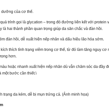
h dưỡng của cơ thể.
quá trình gọi là glycation – trong đó đường liên kết với protein 
ây là hai thành phần quan trọng giúp da săn chắc và đàn hồi.
kém đàn hồi, dễ xuất hiện nếp nhăn và dấu hiệu lão hóa sớm.
ch thích tình trạng viêm trong cơ thể, từ đó làm tăng nguy cơ 
trọng hơn.
 màu hoặc nhanh xuất hiện nếp nhăn dù vẫn chăm sóc da đầy đ
 một bước cần thiết.\
nh trạng da kém, dễ bị mụn trứng cá. (Ảnh minh họa)
ảm