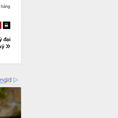
g hàng
ỷ đại
Quý