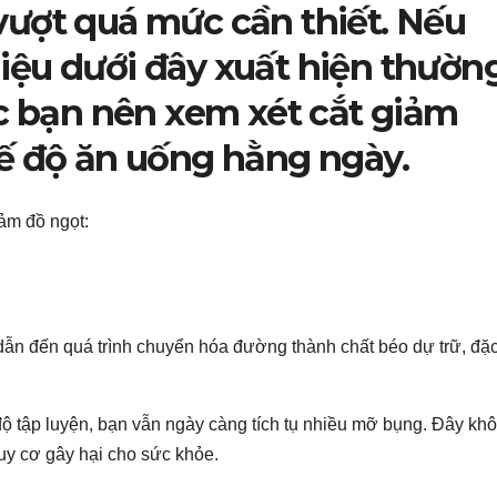
ượt quá mức cần thiết. Nếu
iệu dưới đây xuất hiện thườn
úc bạn nên xem xét cắt giảm
ế độ ăn uống hằng ngày.
ảm đồ ngọt:
 dẫn đến quá trình chuyển hóa đường thành chất béo dự trữ, đặc
ộ tập luyện, bạn vẫn ngày càng tích tụ nhiều mỡ bụng. Đây kh
guy cơ gây hại cho sức khỏe.