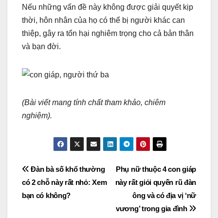
Nếu những vấn đề này không được giải quyết kịp
thời, hôn nhân của họ có thể bị người khác can
thiệp, gây ra tổn hại nghiêm trọng cho cả bản thân
và bạn đời.
(Bài viết mang tính chất tham khảo, chiêm
nghiệm).
Post
Đàn bà số khổ thường
Phụ nữ thuộc 4 con giáp
có 2 chỗ này rất nhỏ: Xem
này rất giỏi quyến rũ đàn
navigation
bạn có không?
ông và có địa vị ‘nữ
vương’ trong gia đình