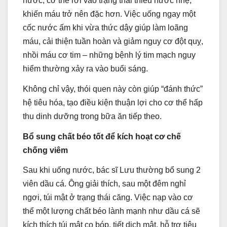
nước, cơ thể rơi vào trạng thái thiếu nước nhẹ,
khiến máu trở nên đặc hơn. Việc uống ngay một
cốc nước ấm khi vừa thức dậy giúp làm loãng
máu, cải thiện tuần hoàn và giảm nguy cơ đột quỵ,
nhồi máu cơ tim – những bệnh lý tim mạch nguy
hiểm thường xảy ra vào buổi sáng.
Không chỉ vậy, thói quen này còn giúp “đánh thức”
hệ tiêu hóa, tạo điều kiện thuận lợi cho cơ thể hấp
thu dinh dưỡng trong bữa ăn tiếp theo.
Bổ sung chất béo tốt để kích hoạt cơ chế
chống viêm
Sau khi uống nước, bác sĩ Lưu thường bổ sung 2
viên dầu cá. Ông giải thích, sau một đêm nghỉ
ngơi, túi mật ở trạng thái căng. Việc nạp vào cơ
thể một lượng chất béo lành mạnh như dầu cá sẽ
kích thích túi mật co bóp, tiết dịch mật, hỗ trợ tiêu