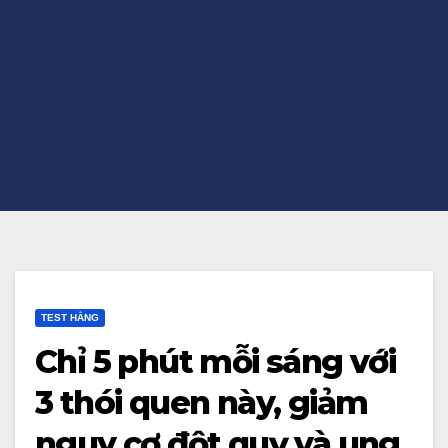
TEST HẰNG
Chỉ 5 phút mỗi sáng với
3 thói quen này, giảm
nguy cơ đột quỵ và ung