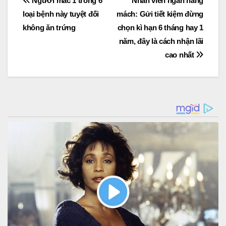
Post
Người mắc 1 trong 6
Nhân viên ngân hàng
loại bệnh này tuyệt đối
mách: Gửi tiết kiệm đừng
navigation
không ăn trứng
chọn kì hạn 6 tháng hay 1
năm, đây là cách nhận lãi
cao nhất