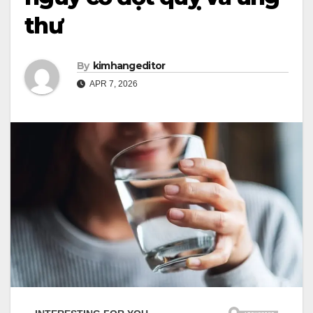
thư
By
kimhangeditor
APR 7, 2026