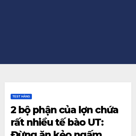
TEST HẰNG
2 bộ phận của lợn chứa
rất nhiều tế bào UT:
Đừng ăn kẻo ngấm