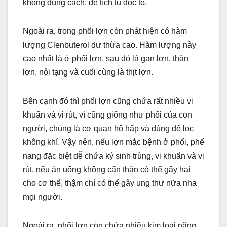
không đúng cách, dễ tích tụ độc tố.
Ngoài ra, trong phổi lợn còn phát hiện có hàm
lượng Clenbuterol dư thừa cao. Hàm lượng này
cao nhất là ở phổi lợn, sau đó là gan lợn, thận
lợn, nội tạng và cuối cùng là thịt lợn.
Bên cạnh đó thì phổi lợn cũng chứa rất nhiều vi
khuẩn và vi rút, vì cũng giống như phổi của con
người, chúng là cơ quan hô hấp và dùng để lọc
không khí. Vậy nên, nếu lợn mắc bệnh ở phổi, phế
nang đặc biệt dễ chứa ký sinh trùng, vi khuẩn và vi
rút, nếu ăn uống không cẩn thận có thể gây hại
cho cơ thể, thậm chí có thể gây ung thư nữa nha
mọi người.
Ngoài ra, phổi lợn còn chứa nhiều kim loại nặng