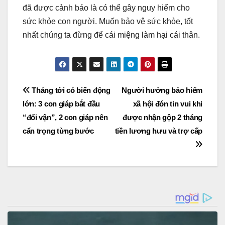
đã được cảnh báo là có thể gây nguy hiểm cho
sức khỏe con người. Muốn bảo vệ sức khỏe, tốt
nhất chúng ta đừng để cái miệng làm hại cái thân.
Post
Tháng tới có biến động
Người hưởng bảo hiểm
lớn: 3 con giáp bắt đầu
xã hội đón tin vui khi
navigation
“đổi vận”, 2 con giáp nên
được nhận gộp 2 tháng
cẩn trọng từng bước
tiền lương hưu và trợ cấp