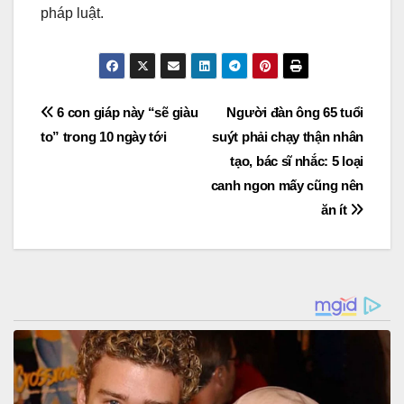
pháp luật.
Post
6 con giáp này “sẽ giàu
Người đàn ông 65 tuổi
to” trong 10 ngày tới
suýt phải chạy thận nhân
navigation
tạo, bác sĩ nhắc: 5 loại
canh ngon mấy cũng nên
ăn ít