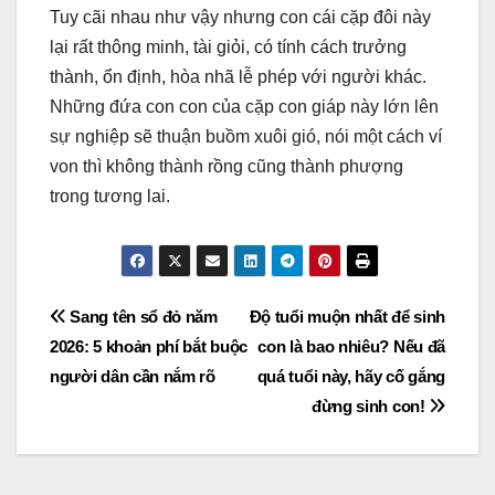
Tuy cãi nhau như vậy nhưng con cái cặp đôi này
lại rất thông minh, tài giỏi, có tính cách trưởng
thành, ổn định, hòa nhã lễ phép với người khác.
Những đứa con con của cặp con giáp này lớn lên
sự nghiệp sẽ thuận buồm xuôi gió, nói một cách ví
von thì không thành rồng cũng thành phượng
trong tương lai.
Post
Sang tên sổ đỏ năm
Độ tuổi muộn nhất để sinh
2026: 5 khoản phí bắt buộc
con là bao nhiêu? Nếu đã
navigation
người dân cần nắm rõ
quá tuổi này, hãy cố gắng
đừng sinh con!