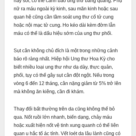
hay sỏi, có thể cảnh báo ung thư bàng quang. Phụ
nữ ra máu ngoài kỳ kinh, sau mãn kinh hoặc sau
quan hệ cũng cần tầm soát ung thư cổ tử cung
hoặc nội mạc tử cung. Ho kéo dài kèm đờm lẫn
máu có thể là dấu hiệu sớm của ung thư phổi.
Sụt cân không chủ đích là một trong những cảnh
báo rõ ràng nhất. Hiệp hội Ung thư Hoa Kỳ cho
biết nhiều loại ung thư như dạ dày, thực quản,
phổi, tụy có thể gây sụt cân đột ngột. Nếu trong
vòng 6 đến 12 tháng, cân nặng giảm từ 5% trở lên
mà không ăn kiêng, cần đi khám.
Thay đổi bất thường trên da cũng không thể bỏ
qua. Nốt ruồi lớn nhanh, biến dạng, chảy máu
hoặc xuất hiện nốt vệ tinh xung quanh có thể liên
quan u hắc tố ác tính. Vết loét da lâu lành cũng có