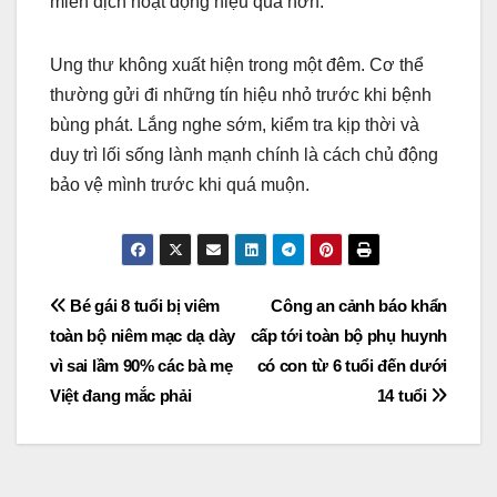
miễn dịch hoạt động hiệu quả hơn.
Ung thư không xuất hiện trong một đêm. Cơ thể
thường gửi đi những tín hiệu nhỏ trước khi bệnh
bùng phát. Lắng nghe sớm, kiểm tra kịp thời và
duy trì lối sống lành mạnh chính là cách chủ động
bảo vệ mình trước khi quá muộn.
Post
Bé gái 8 tuổi bị viêm
Công an cảnh báo khẩn
toàn bộ niêm mạc dạ dày
cấp tới toàn bộ phụ huynh
navigation
vì sai lầm 90% các bà mẹ
có con từ 6 tuổi đến dưới
Việt đang mắc phải
14 tuổi