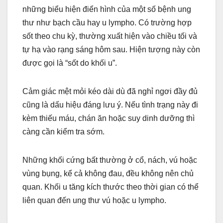
những biểu hiện điển hình của một số bệnh ung
thư như bạch cầu hay u lympho. Có trường hợp
sốt theo chu kỳ, thường xuất hiện vào chiều tối và
tự hạ vào rạng sáng hôm sau. Hiện tượng này còn
được gọi là “sốt do khối u”.
Cảm giác mệt mỏi kéo dài dù đã nghỉ ngơi đầy đủ
cũng là dấu hiệu đáng lưu ý. Nếu tình trạng này đi
kèm thiếu máu, chán ăn hoặc suy dinh dưỡng thì
càng cần kiểm tra sớm.
Những khối cứng bất thường ở cổ, nách, vú hoặc
vùng bụng, kể cả không đau, đều không nên chủ
quan. Khối u tăng kích thước theo thời gian có thể
liên quan đến ung thư vú hoặc u lympho.