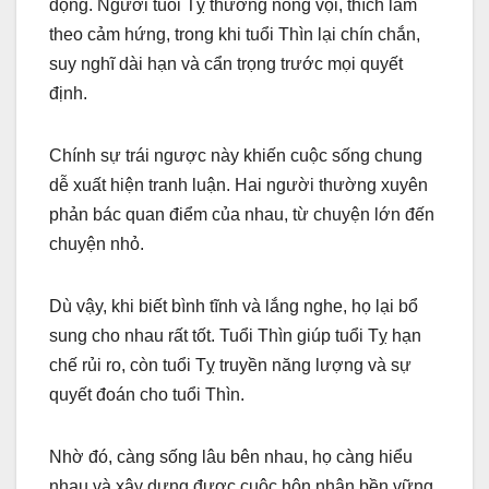
động. Người tuổi Tỵ thường nóng vội, thích làm
theo cảm hứng, trong khi tuổi Thìn lại chín chắn,
suy nghĩ dài hạn và cẩn trọng trước mọi quyết
định.
Chính sự trái ngược này khiến cuộc sống chung
dễ xuất hiện tranh luận. Hai người thường xuyên
phản bác quan điểm của nhau, từ chuyện lớn đến
chuyện nhỏ.
Dù vậy, khi biết bình tĩnh và lắng nghe, họ lại bổ
sung cho nhau rất tốt. Tuổi Thìn giúp tuổi Tỵ hạn
chế rủi ro, còn tuổi Tỵ truyền năng lượng và sự
quyết đoán cho tuổi Thìn.
Nhờ đó, càng sống lâu bên nhau, họ càng hiểu
nhau và xây dựng được cuộc hôn nhân bền vững.