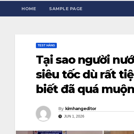
HOME
SAMPLE PAGE
TEST HẰNG
Tại sao người nướ
siêu tốc dù rất tiệ
biết đã quá muộ
By
kimhangeditor
JUN 1, 2026