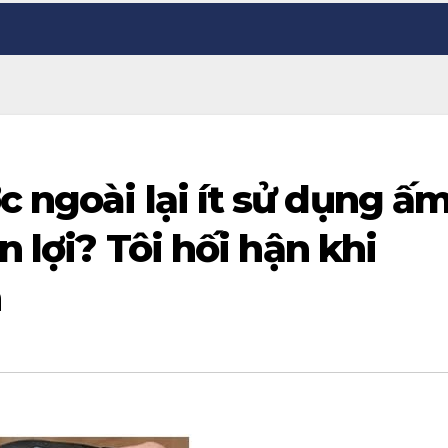
c ngoài lại ít sử dụng ấ
n lợi? Tôi hối hận khi
n