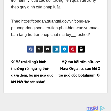
trò, hành vi của các đối tượng liên quan để xử lý
theo quy định của pháp luật.
Theo https://congan.quangtri.gov.vn/cong-an-
phuong-dong-son-lien-tiep-phat-hien-cac-vu-mua-
ban-tang-tru-trai-phep-chat-ma-tuy__trashed/
Post
Bé trai đi ngủ bình
Mỹ thu hồi sữa hữu cơ
thường rồi ngừng thở
Nara Organics sau khi 3
navigation
giữa đêm, bố mẹ ngã gục
trẻ ngộ độc botulinum
khi biết ‘kẻ sát nhân’