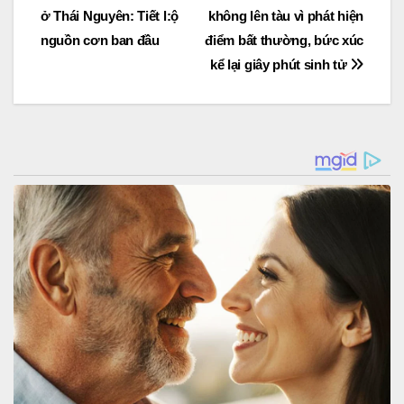
navigation
ở Thái Nguyên: Tiết l:ộ
không lên tàu vì phát hiện
nguồn cơn ban đầu
điểm bất thường, bức xúc
kể lại giây phút sinh tử