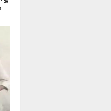
ần để
g