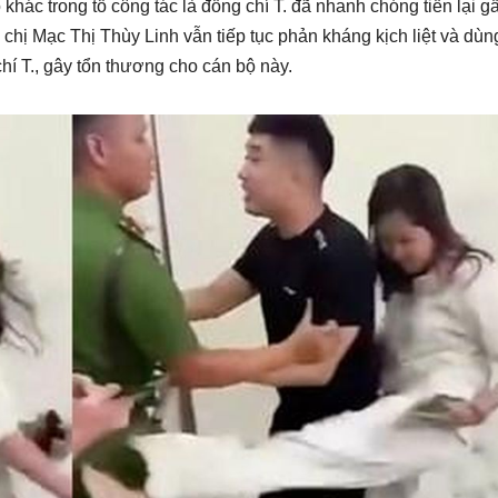
khác trong tổ công tác là đồng chí T. đã nhanh chóng tiến lại g
chị Mạc Thị Thùy Linh vẫn tiếp tục phản kháng kịch liệt và dùn
í T., gây tổn thương cho cán bộ này.