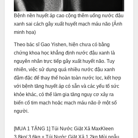
Bệnh nền huyết áp cao cộng thêm uống nước đậu
xanh sai cách gây xuất huyết mạch máu não (Ảnh
minh họa)
Theo bác sĩ Gao Yishen, hiện chưa có bằng
chứng khoa học khẳng định nước đậu xanh là
nguyên nhân trực tiếp gây xuất huyết não. Tuy
nhiên, việc sử dụng quá nhiều nước đậu xanh
đậm đặc để thay thế hoàn toàn nước lọc, kết hợp
với bệnh tăng huyết áp có sẵn và các yếu tố sức
khỏe khác, có thể làm gia tăng nguy cơ xảy ra
biến cố tim mạch hoặc mạch máu não ở một số
người.
[MUA 1 TẶNG 1] Túi Nước Giặt Xả MaxKleen
3.8kg/ 3.6kg + Túi Nước Giặt Xả 1.2kg Mùi ngẫu