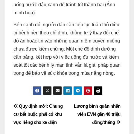
uống nước đậu xanh để tránh tốt thành hại (Ảnh
minh họa)
Bên cạnh đó, người dân cần tiếp tục tuân thủ điều
trị bệnh nền theo chỉ định, không tự ý thay đổi chế
độ ăn hoặc tin vào những quan niệm truyền miệng
chưa được kiểm chứng. Một chế độ dinh dưỡng
cân bằng, kết hợp với việc uống đủ nước và kiểm
soát tốt các bệnh lý mạn tính vẫn là giải pháp quan
trọng để bảo vệ sức khỏe trong mùa nắng nóng.
Post
Quy định mới: Chung
Lương bình quân nhân
cư bắt buộc phải có khu
viên EVN gần 40 triệu
navigation
vực riêng cho xe điện
đồng/tháng