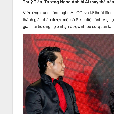
Thuỳ Tiên, Trương Ngọc Ánh bị AI thay thế tr
Việc ứng dụng công nghệ AI, CGI và kỹ thuật lồng 
thành giải pháp được một số ê-kíp điện ảnh Việt l
gia. Hai trường hợp nhận được nhiều sự quan tâ