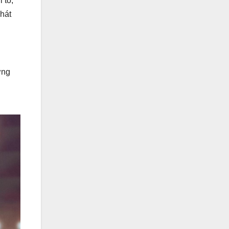
i tố,
hát
ởng