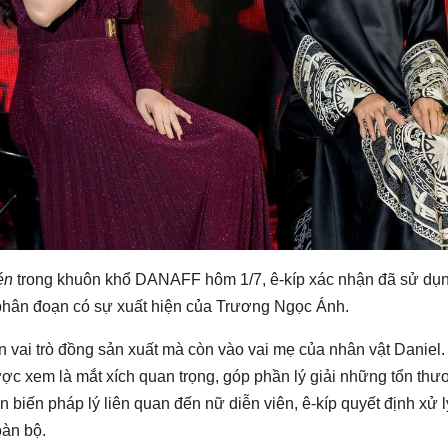
én
trong khuôn khổ DANAFF hôm 1/7, ê-kíp xác nhận đã sử dụ
phân đoạn có sự xuất hiện của Trương Ngọc Ánh.
vai trò đồng sản xuất mà còn vào vai mẹ của nhân vật Daniel.
ược xem là mắt xích quan trọng, góp phần lý giải những tổn th
 biến pháp lý liên quan đến nữ diễn viên, ê-kíp quyết định xử lý
oàn bộ.