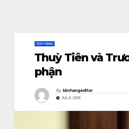
TEST HẰNG
Thuỳ Tiên và Trư
phận
By
kimhangeditor
JUL 8, 2026