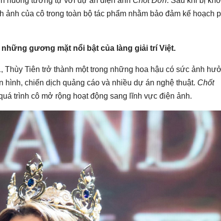
nh huống tương tự với dự án điện ảnh
Chốt Đơn
. Sau khi bị khở
ình ảnh của cô trong toàn bộ tác phẩm nhằm bảo đảm kế hoạch p
hững gương mặt nổi bật của làng giải trí Việt.
1, Thùy Tiên trở thành một trong những hoa hậu có sức ảnh hư
yền hình, chiến dịch quảng cáo và nhiều dự án nghệ thuật.
Chốt
uá trình cô mở rộng hoạt động sang lĩnh vực điện ảnh.