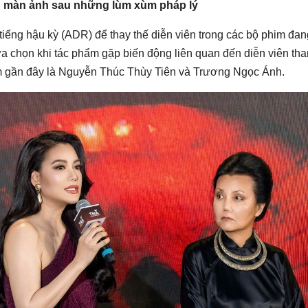
ên màn ảnh sau những lùm xùm pháp lý
tiếng hậu kỳ (ADR) để thay thế diễn viên trong các bộ phim đan
ựa chọn khi tác phẩm gặp biến động liên quan đến diễn viên th
m gần đây là Nguyễn Thúc Thùy Tiên và Trương Ngọc Ánh.