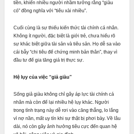
tiền, khiến nhiều người nhầm tưởng rằng “giàu
có” đồng nghĩa với “tiêu xài nhiều”.
Cuối cùng là sự thiếu kiến thức tài chính cá nhân.
Không ít người, đặc biệt là giới trẻ, chưa hiểu rõ
sự khác biệt giữa tài sản và tiêu sản. Họ dễ sa vào
cái bẫy “chi tiêu để chứng minh bản thân”, thay vì
đầu tư để gia tăng giá trị thực sự.
Hệ lụy của việc “giả giàu”
Sống giả giàu không chỉ gây áp lực tài chính cá
nhân mà còn để lại nhiều hệ lụy khác. Người
trong tình trạng này dễ rơi vào căng thẳng, lo lắng
vì nợ nần, mất uy tín khi sự thật bị phơi bày. Về lâu
dài, nó còn gây ảnh hưởng tiêu cực đến quan hệ