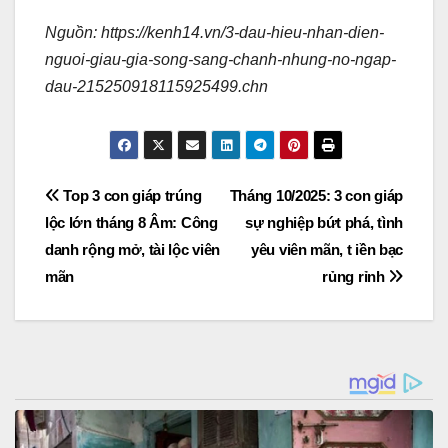
Nguồn: https://kenh14.vn/3-dau-hieu-nhan-dien-
nguoi-giau-gia-song-sang-chanh-nhung-no-ngap-
dau-215250918115925499.chn
Post
Top 3 con giáp trúng
Tháng 10/2025: 3 con giáp
lộc lớn tháng 8 Âm: Công
sự nghiệp bứt phá, tình
navigation
danh rộng mở, tài lộc viên
yêu viên mãn, t iền bạc
mãn
rủng rỉnh