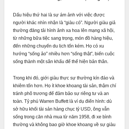
Dấu hiệu thứ hai là sự ám ảnh với việc được
người khác nhìn nhận là “giàu có”. Người giàu giả
thường đăng tải hình ảnh xa hoa lên mạng xã hội,
từ những bữa tiệc sang trọng, món đồ hàng hiệu,
đến những chuyến du lịch tốn kém. Họ có xu
hướng “sống ảo” nhiều hơn “sống thật”, biến cuộc
sống thành một sân khấu để thể hiện bản thân.
Trong khi đó, giới giàu thực sự thường kín đáo và
khiêm tốn hơn. Họ ít khoe khoang tài sản, thậm chí
tránh phô trương để đảm bảo sự riêng tư và an
toàn. Tỷ phú Warren Buffett là ví dụ điển hình: dù
sở hữu khối tài sản hàng chục tỷ USD, ông vẫn
sống trong căn nhà mua từ năm 1958, đi xe bình
thường và không bao giờ khoe khoang về sự giàu