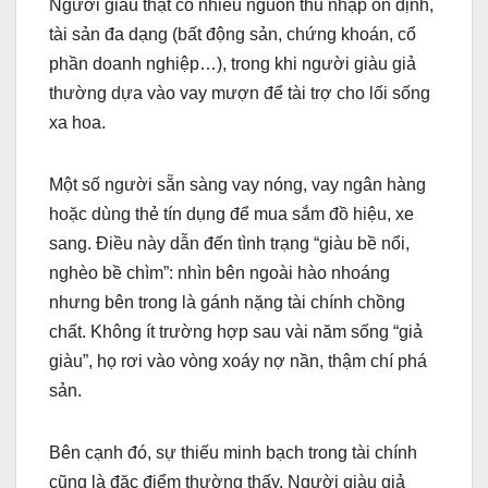
Người giàu thật có nhiều nguồn thu nhập ổn định,
tài sản đa dạng (bất động sản, chứng khoán, cổ
phần doanh nghiệp…), trong khi người giàu giả
thường dựa vào vay mượn để tài trợ cho lối sống
xa hoa.
Một số người sẵn sàng vay nóng, vay ngân hàng
hoặc dùng thẻ tín dụng để mua sắm đồ hiệu, xe
sang. Điều này dẫn đến tình trạng “giàu bề nổi,
nghèo bề chìm”: nhìn bên ngoài hào nhoáng
nhưng bên trong là gánh nặng tài chính chồng
chất. Không ít trường hợp sau vài năm sống “giả
giàu”, họ rơi vào vòng xoáy nợ nần, thậm chí phá
sản.
Bên cạnh đó, sự thiếu minh bạch trong tài chính
cũng là đặc điểm thường thấy. Người giàu giả