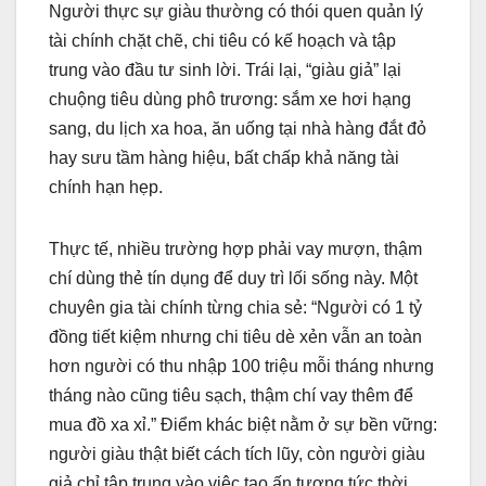
Người thực sự giàu thường có thói quen quản lý
tài chính chặt chẽ, chi tiêu có kế hoạch và tập
trung vào đầu tư sinh lời. Trái lại, “giàu giả” lại
chuộng tiêu dùng phô trương: sắm xe hơi hạng
sang, du lịch xa hoa, ăn uống tại nhà hàng đắt đỏ
hay sưu tầm hàng hiệu, bất chấp khả năng tài
chính hạn hẹp.
Thực tế, nhiều trường hợp phải vay mượn, thậm
chí dùng thẻ tín dụng để duy trì lối sống này. Một
chuyên gia tài chính từng chia sẻ: “Người có 1 tỷ
đồng tiết kiệm nhưng chi tiêu dè xẻn vẫn an toàn
hơn người có thu nhập 100 triệu mỗi tháng nhưng
tháng nào cũng tiêu sạch, thậm chí vay thêm để
mua đồ xa xỉ.” Điểm khác biệt nằm ở sự bền vững:
người giàu thật biết cách tích lũy, còn người giàu
giả chỉ tập trung vào việc tạo ấn tượng tức thời.