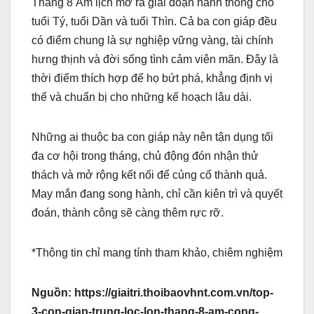
Tháng 8 Âm lịch mở ra giai đoạn hanh thông cho
tuổi Tý, tuổi Dần và tuổi Thìn. Cả ba con giáp đều
có điểm chung là sự nghiệp vững vàng, tài chính
hưng thịnh và đời sống tình cảm viên mãn. Đây là
thời điểm thích hợp để họ bứt phá, khẳng định vị
thế và chuẩn bị cho những kế hoạch lâu dài.
Những ai thuộc ba con giáp này nên tận dụng tối
đa cơ hội trong tháng, chủ động đón nhận thử
thách và mở rộng kết nối để củng cố thành quả.
May mắn đang song hành, chỉ cần kiên trì và quyết
đoán, thành công sẽ càng thêm rực rỡ.
*Thông tin chỉ mang tính tham khảo, chiêm nghiệm
Nguồn: https://giaitri.thoibaovhnt.com.vn/top-
3-con-giap-trung-loc-lon-thang-8-am-cong-