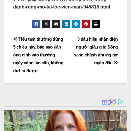
danh-rong-mo-tai-loc-vien-man-945818.html
Post
Tiểu tam thường dùng
3 dấu hiệu nhận diện
5 chiêu này, bảo sao đàn
người giàu giả: Sống
navigation
ông dính vào thường
sang chảnh nhưng nợ
ngày càng lún sâu, không
ngập đầu
dứt ra được