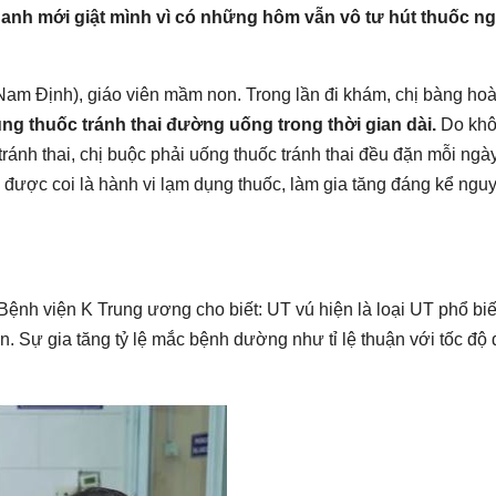
 anh mới giật mình vì có những hôm vẫn vô tư hút thuốc n
am Định), giáo viên mầm non. Trong lần đi khám, chị bàng ho
ng thuốc tránh thai đường uống trong thời gian dài.
Do kh
ránh thai, chị buộc phải uống thuốc tránh thai đều đặn mỗi ngà
 được coi là hành vi lạm dụng thuốc, làm gia tăng đáng kể ngu
h viện K Trung ương cho biết: UT vú hiện là loại UT phổ bi
iển. Sự gia tăng tỷ lệ mắc bệnh dường như tỉ lệ thuận với tốc độ 