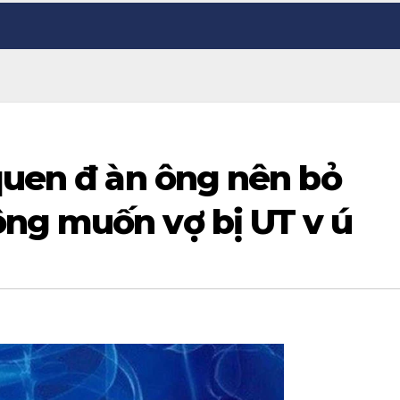
quen đ àn ông nên bỏ
ng muốn vợ bị UT v ú