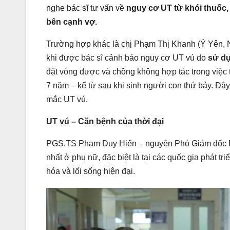
nghe bác sĩ tư vấn về
nguy cơ UT từ khói thuốc,
bên cạnh vợ.
Trường hợp khác là chị Phạm Thị Khanh (Ý Yên, N
khi được bác sĩ cảnh báo nguy cơ UT vú do
sử dụ
đặt vòng được và chồng không hợp tác trong việc t
7 năm – kể từ sau khi sinh người con thứ bảy. Đây
mắc UT vú.
UT vú – Căn bệnh của thời đại
PGS.TS Phạm Duy Hiển – nguyên Phó Giám đốc Bện
nhất ở phụ nữ, đặc biệt là tại các quốc gia phát tr
hóa và lối sống hiện đại.