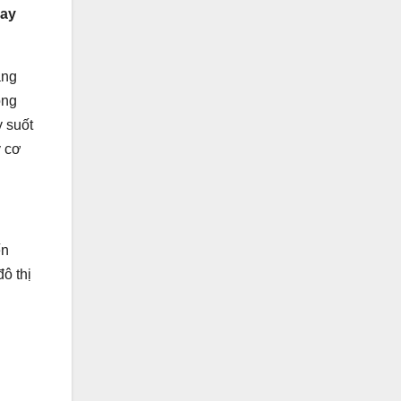
gay
àng
ông
y suốt
y cơ
ến
đô thị