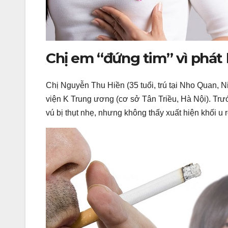
Chị em “đứng tim” vì phát
Chị Nguyễn Thu Hiền (35 tuổi, trú tại Nho Quan, N
viện K Trung ương (cơ sở Tân Triều, Hà Nội). Trước
vú bị thụt nhẹ, nhưng không thấy xuất hiện khối u