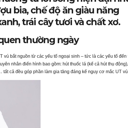
ượu bia, chế độ ăn giàu năng
nh, trái cây tươi và chất xơ.
 quen thường ngày
vú bắt nguồn từ các yếu tố ngoại sinh – tức là các yếu tố đến 
yên nhân điển hình bao gồm: hút thuốc lá (kể cả hút thụ động)
,… tất cả đều góp phần làm gia tăng đáng kể nguy cơ mắc UT vú