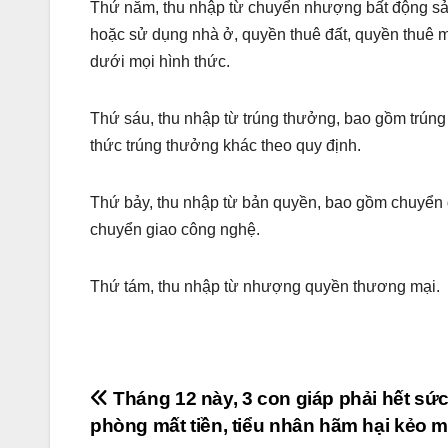
Thứ năm, thu nhập từ chuyển nhượng bất động sản
hoặc sử dụng nhà ở, quyền thuê đất, quyền thuê 
dưới mọi hình thức.
Thứ sáu, thu nhập từ trúng thưởng, bao gồm trúng 
thức trúng thưởng khác theo quy định.
Thứ bảy, thu nhập từ bản quyền, bao gồm chuyển 
chuyển giao công nghệ.
Thứ tám, thu nhập từ nhượng quyền thương mại.
Post
Tháng 12 này, 3 con giáp phải hết sứ
phòng mất tiền, tiểu nhân hãm hại kẻo m
navigation