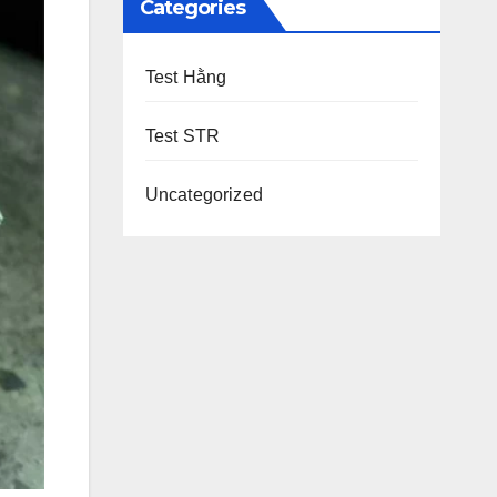
Categories
Test Hằng
Test STR
Uncategorized