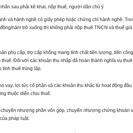
nhân sau phải kê khai, nộp thuế, người dân chú ý
doanh và hành nghề có giấy phép hoặc chứng chỉ hành nghề. Tr
 đồng/năm trở xuống thì không phải nộp thuế TNCN và thuế giá t
oản phụ cấp, trợ cấp không mang tính chất tiền lương, tiền côn
u thuế. Đối với các khoản thu nhập đã hoàn thành nghĩa vụ thuế
 tính thuế trùng lặp.
ho vay, lợi tức cổ phần và các khoản thu khác từ hoạt động đầu
ông thuộc diện chịu thuế.
m chuyển nhượng phần vốn góp, chuyển nhượng chứng khoán v
của pháp luật.