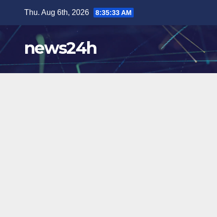
Skip
Thu. Aug 6th, 2026
8:35:34 AM
to
content
news24h