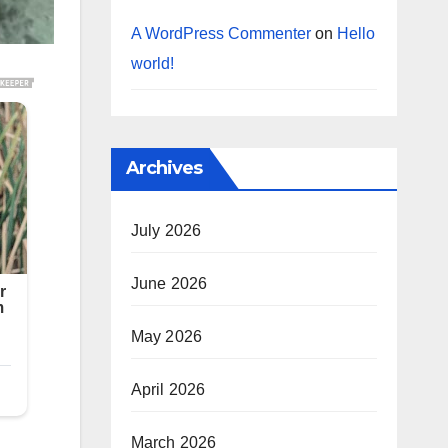
A WordPress Commenter
on
Hello
world!
Archives
July 2026
June 2026
May 2026
April 2026
March 2026