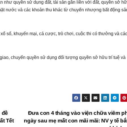
 như quyền sử dụng đất, tài sản gắn liền với đất, quyền sở h
mặt nước và các khoản thu khác từ chuyển nhượng bất động sả
xổ số, khuyến mại, cá cược, trò chơi, cuộc thi có thưởng và cá
giao, chuyển quyền sử dụng đối tượng quyền sở hữu trí tuệ và
c đề
Đưa con 4 tháng vào viện chữa viêm ph
ất Tết
ngày sau mẹ mất con mãi mãi: NV y tế bắ