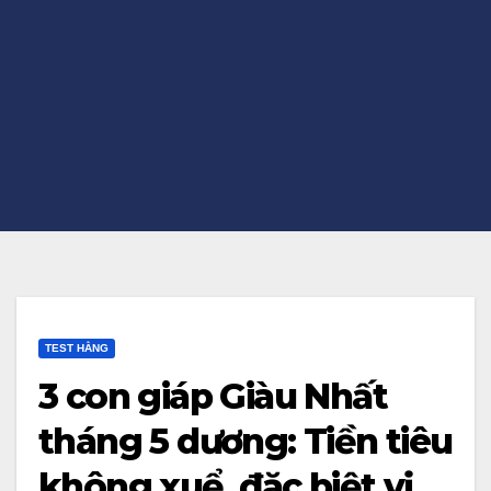
TEST HẰNG
3 con giáp Giàu Nhất
tháng 5 dương: Tiền tiêu
không xuể, đặc biệt vị