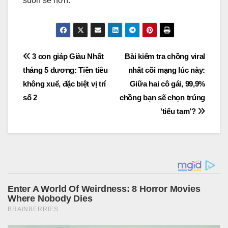
suôn sẻ hơn.
Post
3 con giáp Giàu Nhất
Bài kiểm tra chồng viral
tháng 5 dương: Tiền tiêu
nhất cõi mạng lúc này:
navigation
không xuể, đặc biệt vị trí
Giữa hai cô gái, 99,9%
số 2
chồng bạn sẽ chọn trúng
‘tiểu tam’?