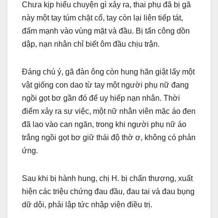
Chưa kịp hiểu chuyện gì xảy ra, thai phụ đã bị gã
này một tay túm chặt cổ, tay còn lại liên tiếp tát,
đấm mạnh vào vùng mặt và đầu. Bị tấn công dồn
dập, nạn nhân chỉ biết ôm đầu chịu trận.
Đáng chú ý, gã đàn ông còn hung hãn giật lấy một
vật giống con dao từ tay một người phụ nữ đang
ngồi gọt bơ gần đó để uy hiếp nạn nhân. Thời
điểm xảy ra sự việc, một nữ nhân viên mặc áo đen
đã lao vào can ngăn, trong khi người phụ nữ áo
trắng ngồi gọt bơ giữ thái độ thờ ơ, không có phản
ứng.
Sau khi bị hành hung, chị H. bị chấn thương, xuất
hiện các triệu chứng đau đầu, đau tai và đau bụng
dữ dội, phải lập tức nhập viện điều trị.