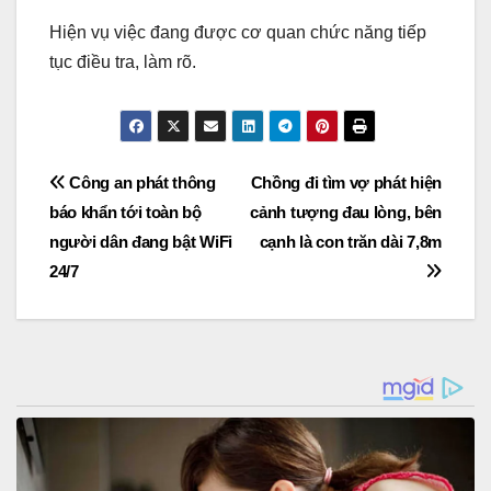
Hiện vụ việc đang được cơ quan chức năng tiếp
tục điều tra, làm rõ.
Post
Công an phát thông
Chồng đi tìm vợ phát hiện
báo khẩn tới toàn bộ
cảnh tượng đau lòng, bên
navigation
người dân đang bật WiFi
cạnh là con trăn dài 7,8m
24/7